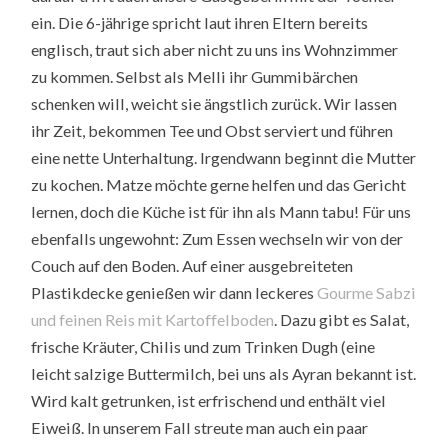
ein. Die 6-jährige spricht laut ihren Eltern bereits
englisch, traut sich aber nicht zu uns ins Wohnzimmer
zu kommen. Selbst als Melli ihr Gummibärchen
schenken will, weicht sie ängstlich zurück. Wir lassen
ihr Zeit, bekommen Tee und Obst serviert und führen
eine nette Unterhaltung. Irgendwann beginnt die Mutter
zu kochen. Matze möchte gerne helfen und das Gericht
lernen, doch die Küche ist für ihn als Mann tabu! Für uns
ebenfalls ungewohnt: Zum Essen wechseln wir von der
Couch auf den Boden. Auf einer ausgebreiteten
Plastikdecke genießen wir dann leckeres
Gourme Sabzi
und feinen Reis mit Kartoffelboden
. Dazu gibt es Salat,
frische Kräuter, Chilis und zum Trinken Dugh (eine
leicht salzige Buttermilch, bei uns als Ayran bekannt ist.
Wird kalt getrunken, ist erfrischend und enthält viel
Eiweiß. In unserem Fall streute man auch ein paar