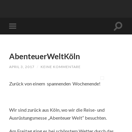
AbenteuerWeltKöln
APRIL 3, 2017
/
KEINE KOMMENTARE
Zurück von einem spannenden Wochenende!
Wir sind zurück aus Köln, wo wir die Reise- und
Ausrüstungsmesse „Abenteuer Welt“ besuchten.
Am Freitag ging es bei schönstem Wetter durch das